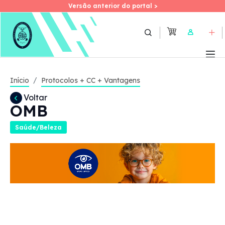
Versão anterior do portal >
Versão anterior do portal >
Skip
to
User
main
content
Início
Protocolos + CC + Vantagens
Voltar
OMB
Saúde/Beleza