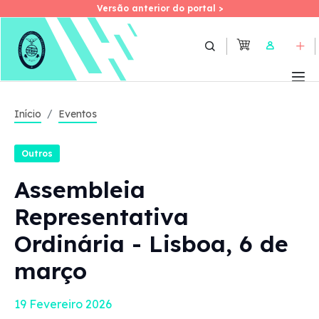
Versão anterior do portal >
Versão anterior do portal >
Skip
to
User
main
content
Início
Eventos
Outros
Assembleia
Representativa
Ordinária - Lisboa, 6 de
março
19 Fevereiro 2026