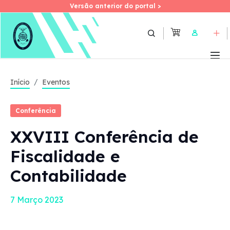
Versão anterior do portal >
Versão anterior do portal >
Skip
to
User
main
content
Início
Eventos
Conferência
XXVIII Conferência de
Fiscalidade e
Contabilidade
7 Março 2023