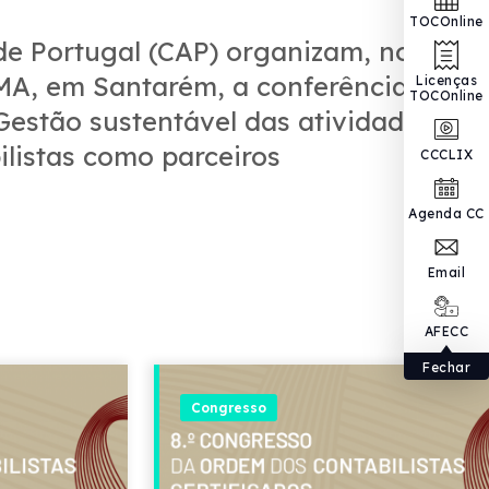
TOCOnline
de Portugal (CAP) organizam, no
EMA, em Santarém, a conferência
Licenças
TOCOnline
estão sustentável das atividades
bilistas como parceiros
CCCLIX
Agenda CC
Email
AFECC
Fechar
Congresso