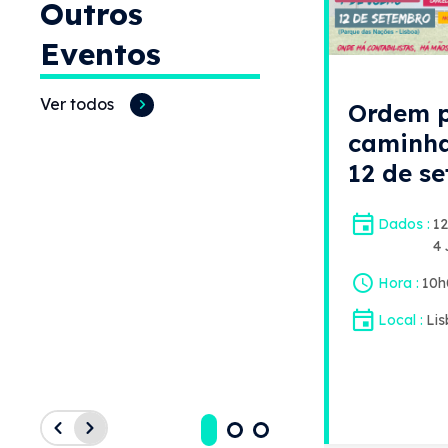
Outros
Eventos
Ver todos
Ordem 
caminha
12 de s
Dados
1
4 
Hora
10h
Local
Li