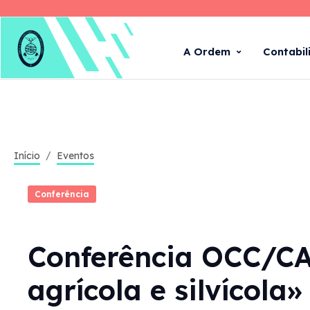
A Ordem
Contabil
Início
Eventos
Conferência
Conferência OCC/CAP
agrícola e silvícola»