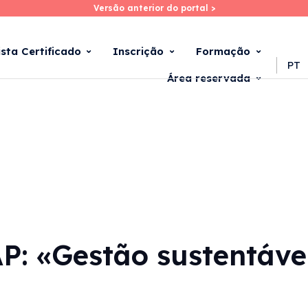
Versão anterior do portal >
Versão anterior do portal >
Skip
to
main
ista Certificado
Inscrição
Formação
content
PT
Área reservada
: «Gestão sustentável